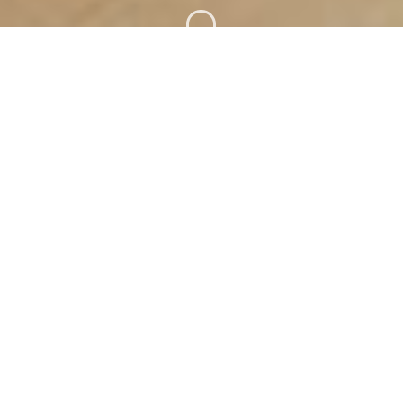
Le 19 camere del nostro Art Hotel sono
uniche nel loro genere
.
Spazi eleganti e
accoglienti, luminosi e silenziosi
,
per un soggiorno confortevole nel cuore
del capoluogo siciliano più occidentale, sul
promontorio dell’antica
Drepanum
.
Tutte le camere sono sanificate per farti