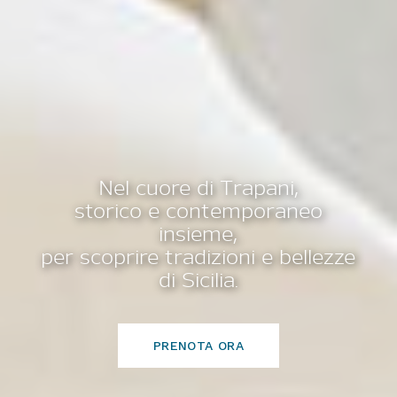
Nel cuore di Trapani,
storico e contemporaneo
insieme,
per scoprire tradizioni e bellezze
di Sicilia.
PRENOTA ORA